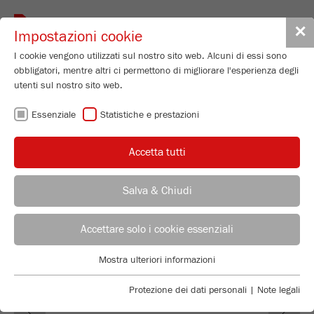
Toggle
✕
Impostazioni cookie
navigat
I cookie vengono utilizzati sul nostro sito web. Alcuni di essi sono
obbligatori, mentre altri ci permettono di migliorare l'esperienza degli
Mortar Grinder
utenti sul nostro sito web.
PULVERISETTE 2
Essenziale
Statistiche e prestazioni
Numero di ordinazione
02.2000.00
Accetta tutti
DETTAGLI PRODOTTO
DESCRIZIONE
Salva & Chiudi
CONSULENTE
UFFICIO VENDITE FRITSCH
DATI TECNICI
Accettare solo i cookie essenziali
ACCESSORI
Applications Laboratory
Mostra ulteriori informazioni
Essenziale
Chris Biamonte
FRITSCH Milling and Sizing, Inc.
VIDEO / ANIMAZIONE 3D
I cookie essenziali sono necessari per le funzioni di base del sito
Protezione dei dati personali
|
Note legali
Previous
Ne
web. Ciò garantisce il corretto funzionamento del sito web.
DOWNLOAD