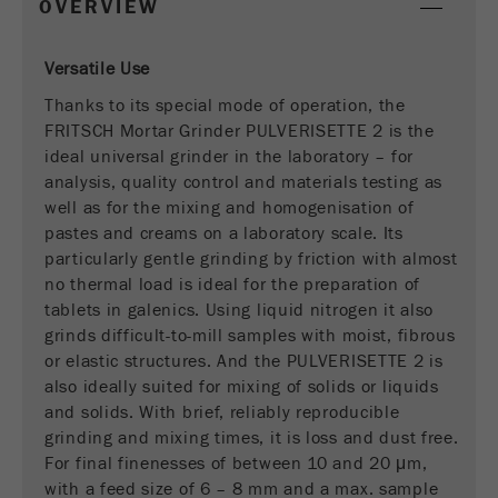
OVERVIEW
Fornitore
google
Versatile Use
Questo cookie è il cookie delle informazioni dei
Thanks to its special mode of operation, the
visitatori. Contiene tutte le informazioni sulla
FRITSCH Mortar Grinder PULVERISETTE 2 is the
visita in corso, anche quelle che sono state
trasmesse attraverso i parametri di monitoraggio
ideal universal grinder in the laboratory – for
della campagna. Questo cookie memorizza anche
analysis, quality control and materials testing as
se lorigine dell'ultima visita del visitatore è
well as for the mixing and homogenisation of
diversa da quella attuale. Se non è possibile
pastes and creams on a laboratory scale. Its
Scopo
determinare l'origine del visitatore, il cookie non
particularly gentle grinding by friction with almost
viene modificato. In questo modo Google
no thermal load is ideal for the preparation of
Analytics può associare le informazioni del
tablets in galenics. Using liquid nitrogen it also
visitatore, come le conversioni e le transazioni di
grinds difficult-to-mill samples with moist, fibrous
e-commerce, ad un'origine. Il cookie però non
or elastic structures. And the PULVERISETTE 2 is
contiene informazioni storiche sulle fonti dei
also ideally suited for mixing of solids or liquids
visitatori passati.
and solids. With brief, reliably reproducible
grinding and mixing times, it is loss and dust free.
Ciclo di
For final finenesses of between 10 and 20 μm,
vita dei
6 mesi
with a feed size of 6 – 8 mm and a max. sample
cookie