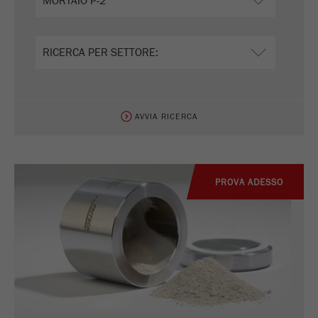
Ciclo di vita dei
2 giorni
cookie
Name
_ym_uid
Fornitore
Yandex
AVVIA RICERCA
Utilizzato per identificare gli utenti del
Scopo
sito.
Ciclo di vita dei
PROVA ADESSO
1 anno
cookie