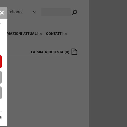
r
✕
,
FORMAZIONI ATTUALI
CONTATTI
LA MIA RICHIESTA
(
0
)
li