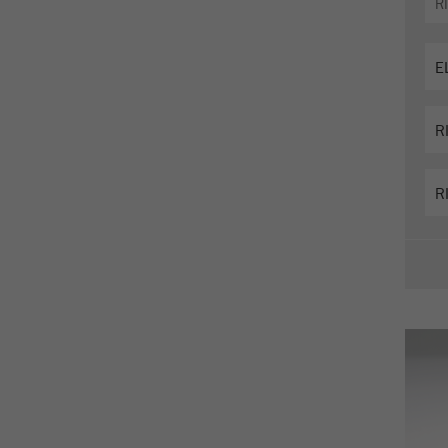
Registra un ID univoco che viene utilizzato per generare
Scopo
statistiche dati su come il visitatore utilizza il sito web.
Ciclo di
vita dei
2 anni
cookie
Name
_gid
Fornitore
google
Utilizzato da Google Analytics per limitare il tasso
Scopo
di richiesta.
Ciclo di vita dei
1 giorno
cookie
Name
_ym_d
Fornitore
Yandex