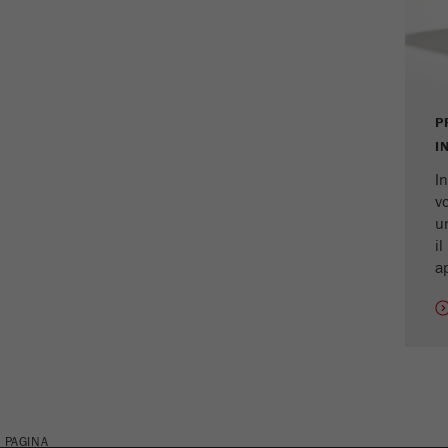
Contiene la data della prima visita del visitatore al
Scopo
sito web.
Ciclo di vita dei
1 anno
cookie
P
I
Name
_ym_isad
In
v
Fornitore
Yandex
u
il
Determina se un utente ha dei blocchi degli
a
Scopo
annunci.
Ciclo di vita dei
2 giorni
cookie
Name
_ym_uid
Fornitore
Yandex
 PAGINA