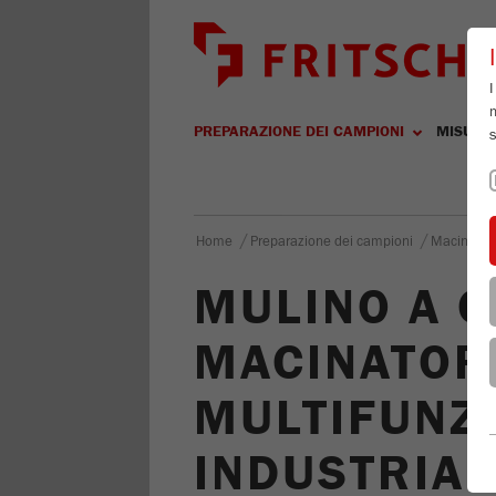
I
m
PREPARAZIONE DEI CAMPIONI
MISURA
s
/
/
Home
Preparazione dei campioni
Macinazio
MULINO A C
MACINATOR
MULTIFUNZI
INDUSTRIAL