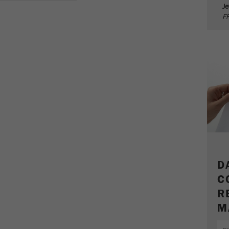
Questo cookie è il cookie delle informazioni dei visitatori.
Je
Contiene tutte le informazioni sulla visita in corso, anche
FR
quelle che sono state trasmesse attraverso i parametri di
monitoraggio della campagna. Questo cookie memorizza
anche se lorigine dell'ultima visita del visitatore è diversa
Scopo
da quella attuale. Se non è possibile determinare l'origine
del visitatore, il cookie non viene modificato. In questo
modo Google Analytics può associare le informazioni del
visitatore, come le conversioni e le transazioni di e-
commerce, ad un'origine. Il cookie però non contiene
informazioni storiche sulle fonti dei visitatori passati.
Ciclo di
vita dei
6 mesi
cookie
D
C
Name
_ga
R
M
Fornitore
Google Tag Manager Google