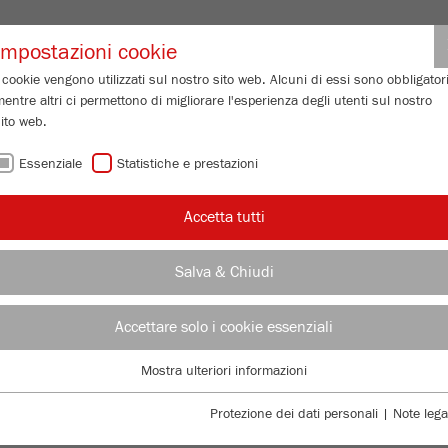
Login partne
Impostazioni cookie
 cookie vengono utilizzati sul nostro sito web. Alcuni di essi sono obbligatori
entre altri ci permettono di migliorare l'esperienza degli utenti sul nostro
 GRANULOMETRICA
SERVIZIO DI ASSISTENZA
CHI SIAMO
IN
ito web.
Essenziale
Statistiche e prestazioni
/
Accetta tutti
ne
Mulino a coltelli
OLTELLI –
Salva & Chiudi
I
Accettare solo i cookie essenziali
ONE DI QUALITÀ
Mostra ulteriori informazioni
Essenziale
I cookie essenziali sono necessari per le funzioni di base del sito web. Ciò
E
Protezione dei dati personali
|
Note lega
garantisce il corretto funzionamento del sito web.