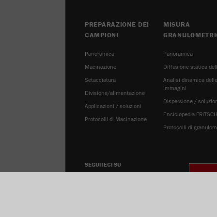
PREPARAZIONE DEI
MISURA
CAMPIONI
GRANULOMETRI
Panoramica
Panoramica
Macinazione
Diffusione statica del
Setacciatura
Analisi dinamica dell
immagini
Divisione/alimentazione
Dispersione / soluzio
Applicazioni / soluzioni
Enciclopedia FRITSC
Protocolli di Macinazione
Protocolli di granulom
SEGUITECI SU
IM