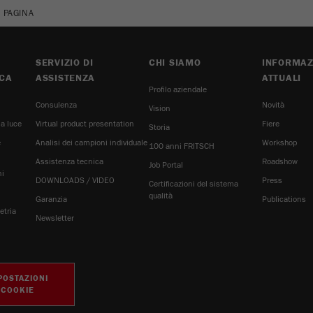
Registra un ID univoco che viene utilizzato per generare
Scopo
 PAGINA
statistiche dati su come il visitatore utilizza il sito web.
Ciclo di
SERVIZIO DI
CHI SIAMO
INFORMAZ
vita dei
2 anni
CA
ASSISTENZA
ATTUALI
cookie
Profilo aziendale
Consulenza
Novità
Vision
Name
_gid
la luce
Virtual product presentation
Fiere
Storia
e
Analisi dei campioni individuale
Workshop
Fornitore
google
100 anni FRITSCH
Assistenza tecnica
Roadshow
Job Portal
ni
Utilizzato da Google Analytics per limitare il tasso
DOWNLOADS / VIDEO
Press
Scopo
Certificazioni del sistema
di richiesta.
H
qualità
Garanzia
Publications
etria
Newsletter
Ciclo di vita dei
1 giorno
cookie
Name
_ym_d
POSTAZIONI
COOKIE
Fornitore
Yandex