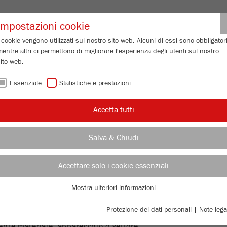
Login partne
Impostazioni cookie
 cookie vengono utilizzati sul nostro sito web. Alcuni di essi sono obbligatori
entre altri ci permettono di migliorare l'esperienza degli utenti sul nostro
 GRANULOMETRICA
SERVIZIO DI ASSISTENZA
CHI SIAMO
IN
ito web.
Essenziale
Statistiche e prestazioni
Accetta tutti
 di Macinazione
E IL PROTOCOLLO
Salva & Chiudi
IONE PER LA
Accettare solo i cookie essenziali
PLICAZIONE
Mostra ulteriori informazioni
Essenziale
I cookie essenziali sono necessari per le funzioni di base del sito web. Ciò
Protezione dei dati personali
|
Note lega
 di macinazione per la vostra
garantisce il corretto funzionamento del sito web.
PAN
nte materiale, apparecchio o settore