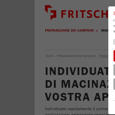
I
m
PREPARAZIONE DEI CAMPIONI
MISURA
s
/
/
Home
Preparazione dei campioni
Protocolli
INDIVIDUAT
DI MACINAZ
VOSTRA AP
Individuate rapidamente il protocollo
applicazione: selezionate sempliceme