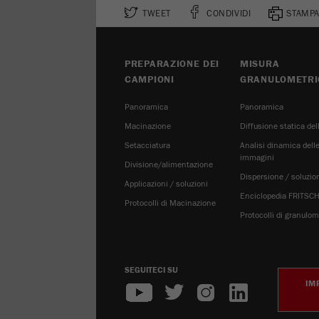
TWEET
CONDIVIDI
STAMPA
PREPARAZIONE DEI
MISURA
CAMPIONI
GRANULOMETRI
Panoramica
Panoramica
Macinazione
Diffusione statica del
Setacciatura
Analisi dinamica dell
immagini
Divisione/alimentazione
Dispersione / soluzio
Applicazioni / soluzioni
Enciclopedia FRITSC
Protocolli di Macinazione
Protocolli di granulom
SEGUITECI SU
IM