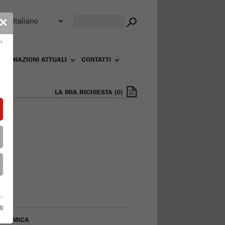
r
✕
,
FORMAZIONI ATTUALI
CONTATTI
LA MIA RICHIESTA
(
0
)
li
ORAMICA