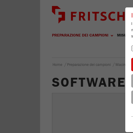
I
m
PREPARAZIONE DEI CAMPIONI
MISURA
s
/
/
Home
Preparazione dei campioni
Macinazio
SOFTWARE