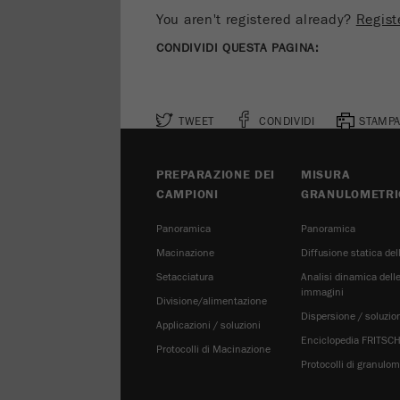
You aren't registered already?
Regist
CONDIVIDI QUESTA PAGINA:
TWEET
CONDIVIDI
STAMPA
PREPARAZIONE DEI
MISURA
CAMPIONI
GRANULOMETRI
Panoramica
Panoramica
Macinazione
Diffusione statica del
Setacciatura
Analisi dinamica dell
immagini
Divisione/alimentazione
Dispersione / soluzio
Applicazioni / soluzioni
Enciclopedia FRITSC
Protocolli di Macinazione
Protocolli di granulom