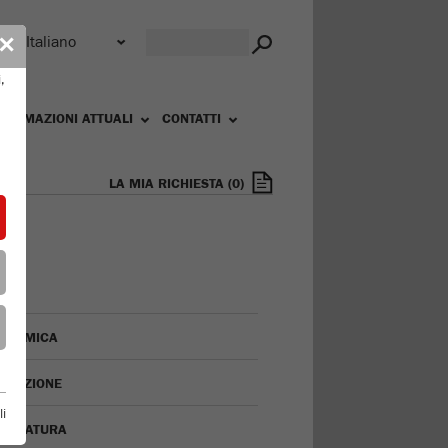
r
✕
,
FORMAZIONI ATTUALI
CONTATTI
LA MIA RICHIESTA
(
0
)
ORAMICA
INAZIONE
li
ACCIATURA