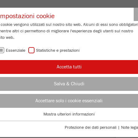
Login partne
Impostazioni cookie
 cookie vengono utilizzati sul nostro sito web. Alcuni di essi sono obbligatori
entre altri ci permettono di migliorare l'esperienza degli utenti sul nostro
 GRANULOMETRICA
SERVIZIO DI ASSISTENZA
CHI SIAMO
IN
ito web.
Essenziale
Statistiche e prestazioni
/
Accetta tutti
ne
Software MillControl premium line
 M
ill
C
ontrol
Salva & Chiudi
Accettare solo i cookie essenziali
PAN
Mostra ulteriori informazioni
Essenziale
MAC
I cookie essenziali sono necessari per le funzioni di base del sito web. Ciò
Protezione dei dati personali
|
Note lega
garantisce il corretto funzionamento del sito web.
SET