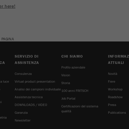
er here!
Contiene la data della prima visita del visitatore al
Scopo
sito web.
Ciclo di vita dei
1 anno
cookie
 PAGINA
Name
_ym_isad
SERVIZIO DI
CHI SIAMO
INFORMAZ
Fornitore
Yandex
CA
ASSISTENZA
ATTUALI
Profilo aziendale
Consulenza
Determina se un utente ha dei blocchi degli
Novità
Vision
Scopo
annunci.
la luce
Virtual product presentation
Fiere
Storia
e
Analisi dei campioni individuale
Workshop
100 anni FRITSCH
Ciclo di vita dei
2 giorni
Assistenza tecnica
Roadshow
Job Portal
cookie
ni
DOWNLOADS / VIDEO
Press
Certificazioni del sistema
H
qualità
Garanzia
Publications
Name
_ym_uid
etria
Newsletter
Fornitore
Yandex