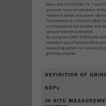
Micro Mill PULVERISETTE 7 and P
premium line
and validation of th
rotational speed and power cons
The software is a distinct safety f
in temperature are avoided and def
sample material prevented.
By using two EASY GTM-bowls with 
transform your Planetary Mills
pre
measuring system for monitoring 
grinding process.
DEFINITION OF GRIN
SOP
s
IN SITU MEASUREME