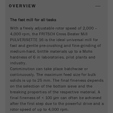
OVERVIEW
Fornitore
google
Questo cookie è il cookie delle informazioni dei
The fast mill for all tasks
visitatori. Contiene tutte le informazioni sulla
With a freely adjustable rotor speed of 2,000 –
visita in corso, anche quelle che sono state
4,000 rpm, the FRITSCH Cross Beater Mill
trasmesse attraverso i parametri di monitoraggio
PULVERISETTE 16 is the ideal universal mill for
della campagna. Questo cookie memorizza anche
fast and gentle pre-crushing and fine-grinding of
se lorigine dell'ultima visita del visitatore è
medium-hard, brittle materials up to a Mohs
diversa da quella attuale. Se non è possibile
Scopo
hardness of 6 in laboratories, pilot plants and
determinare l'origine del visitatore, il cookie non
industry.
viene modificato. In questo modo Google
Analytics può associare le informazioni del
Comminution can take place batchwise or
visitatore, come le conversioni e le transazioni di
continuously. The maximum feed size for bulk
e-commerce, ad un'origine. Il cookie però non
solids is up to 25 mm. The final fineness depends
contiene informazioni storiche sulle fonti dei
on the selection of the bottom sieve and the
visitatori passati.
breaking properties of the respective material. A
final fineness of < 100 μm can often be achieved
Ciclo di
after the first step due to the powerful drive and a
vita dei
6 mesi
rotor speed of up to 4,000 rpm.
cookie