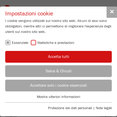
Toggle
✕
Impostazioni cookie
navigat
I cookie vengono utilizzati sul nostro sito web. Alcuni di essi sono
obbligatori, mentre altri ci permettono di migliorare l'esperienza degli
Cross Beater Mill
utenti sul nostro sito web.
PULVERISETTE 16
Essenziale
Statistiche e prestazioni
Numero di ordinazione
16.60X0.00
Accetta tutti
DETTAGLI PRODOTTO
DESCRIZIONE
Salva & Chiudi
CONSULENTE
UFFICIO VENDITE FRITSCH
DATI TECNICI
Accettare solo i cookie essenziali
ACCESSORI
Applications Laboratory
Mostra ulteriori informazioni
Essenziale
Chris Biamonte
FRITSCH Milling and Sizing, Inc.
VIDEO / ANIMAZIONE 3D
I cookie essenziali sono necessari per le funzioni di base del sito
Protezione dei dati personali
|
Note legali
Previous
Ne
web. Ciò garantisce il corretto funzionamento del sito web.
DOWNLOAD