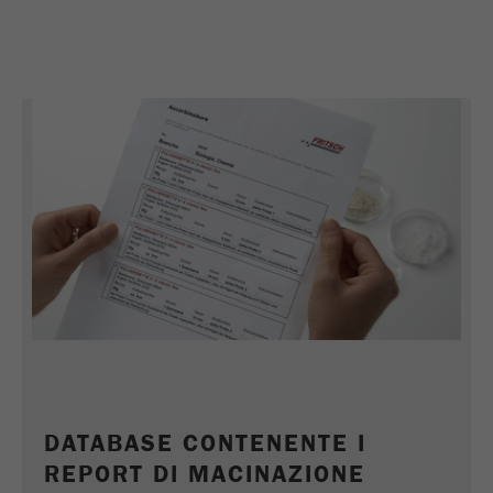
Ciclo di vita dei
2 giorni
cookie
Name
_ym_uid
Fornitore
Yandex
Utilizzato per identificare gli utenti del
Scopo
sito.
Ciclo di vita dei
1 anno
cookie
DATABASE CONTENENTE I
REPORT DI MACINAZIONE