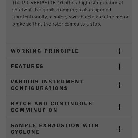
The PULVERISETTE 16 offers highest operational
safety: if the quick-clamping lock is opened
Name
_ga
unintentionally, a safety switch activates the motor
brake so that the rotor comes to a stop.
Fornitore
Google Tag Manager Google
Registra un ID univoco che viene utilizzato per
Scopo
generare statistiche dati su come il visitatore
WORKING PRINCIPLE
utilizza il sito web.
FEATURES
Ciclo di
vita dei
2 anni
VARIOUS INSTRUMENT
cookie
CONFIGURATIONS
Name
_gid
BATCH AND CONTINUOUS
COMMINUTION
Fornitore
google
SAMPLE EXHAUSTION WITH
Utilizzato da Google Analytics per limitare il
Scopo
CYCLONE
tasso di richiesta.