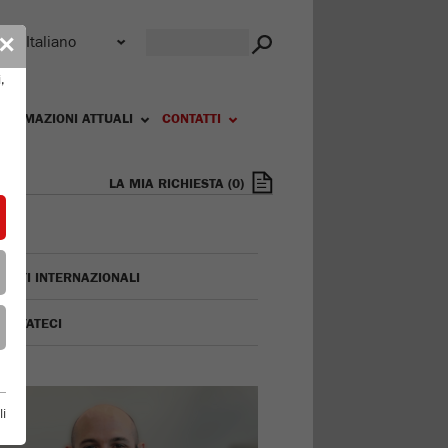
r
✕
,
FORMAZIONI ATTUALI
CONTATTI
LA MIA RICHIESTA
(
0
)
TATTI INTERNAZIONALI
TATTATECI
li