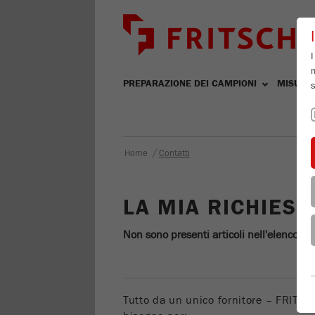
I
m
PREPARAZIONE DEI CAMPIONI
MISURA
s
/
Home
Contatti
LA MIA RICHIEST
Non sono presenti articoli nell'elenco ric
Tutto da un unico fornitore – FRITSCH 