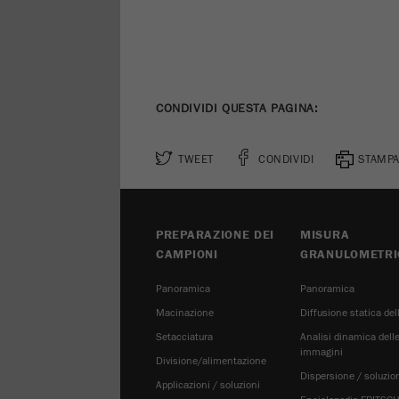
CONDIVIDI QUESTA PAGINA:
TWEET
CONDIVIDI
STAMPA
PREPARAZIONE DEI
MISURA
CAMPIONI
GRANULOMETRI
Panoramica
Panoramica
Macinazione
Diffusione statica del
Setacciatura
Analisi dinamica dell
immagini
Divisione/alimentazione
Dispersione / soluzio
Applicazioni / soluzioni