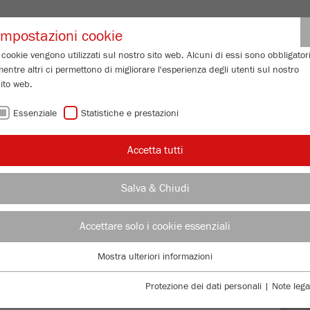
Login partne
Impostazioni cookie
 cookie vengono utilizzati sul nostro sito web. Alcuni di essi sono obbligatori
entre altri ci permettono di migliorare l'esperienza degli utenti sul nostro
 GRANULOMETRICA
SERVIZIO DI ASSISTENZA
CHI SIAMO
IN
ito web.
Essenziale
Statistiche e prestazioni
Accetta tutti
Salva & Chiudi
CON
A
CON
Accettare solo i cookie essenziali
hieste.
Mostra ulteriori informazioni
Essenziale
I cookie essenziali sono necessari per le funzioni di base del sito web. Ciò
Protezione dei dati personali
|
Note lega
vi offre tutto ciò di cui avete
garantisce il corretto funzionamento del sito web.