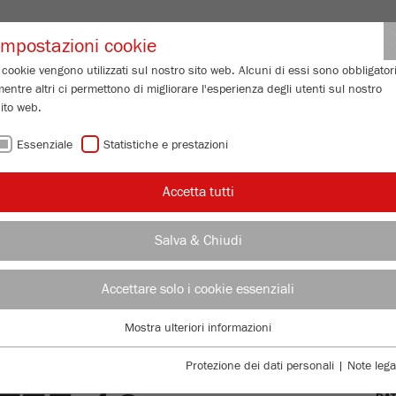
Login partne
Impostazioni cookie
 cookie vengono utilizzati sul nostro sito web. Alcuni di essi sono obbligatori
entre altri ci permettono di migliorare l'esperienza degli utenti sul nostro
 GRANULOMETRICA
SERVIZIO DI ASSISTENZA
CHI SIAMO
IN
ito web.
Essenziale
Statistiche e prestazioni
/
Accetta tutti
/
ca
PULVERISETTE 19
large
/ PULVERISETTE 19
Descrizione
AL
Salva & Chiudi
AL
Accettare solo i cookie essenziali
TTE 19
Num
Mostra ulteriori informazioni
Essenziale
DES
I cookie essenziali sono necessari per le funzioni di base del sito web. Ciò
Protezione dei dati personali
|
Note lega
garantisce il corretto funzionamento del sito web.