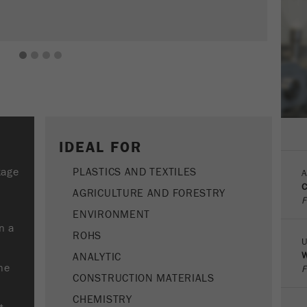
Name
__utmc
Ciclo di
vita dei
Fine della sessione
Fornitore
google
cookie
1
2
3
4
Questo cookie appartiene al passato e non è più utilizzato
Name
PHPSESSID
da Google Analytics. Per la compatibilità passata delle
pagine che utilizzano ancora il codice di tracciamento di
Fornitore
php
Scopo
urchin.js, questo cookie è ancora utilizzato e scade
quando il browser viene chiuso. Tuttavia, questo cookie
Identificatore di dati PHP, impostato quando viene
non deve essere considerato quando si esegue il debug e
IDEAL FOR
Scopo
usato il metodo PHP session().
si utilizza il nuovo codice di tracciamento ga.js
tage
PLASTICS AND TEXTILES
A
Ciclo di vita
Ciclo di
C
Fine della sessione
AGRICULTURE AND FORESTRY
dei cookie
F
vita dei
Sessione
ENVIRONMENT
cookie
n a
ROHS
U
Name
__utmz
W
ANALYTIC
ne
F
CONSTRUCTION MATERIALS
Fornitore
google
CHEMISTRY