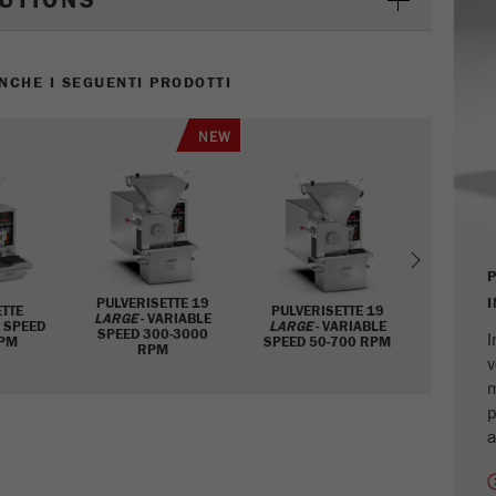
LUTIONS
Contiene la data della prima visita del visitatore al
Scopo
sito web.
NCHE I SEGUENTI PRODOTTI
Ciclo di vita dei
1 anno
cookie
NEW
Name
_ym_isad
Fornitore
Yandex
Next
Determina se un utente ha dei blocchi degli
Scopo
PULVERISETTE 19
annunci.
ETTE
PULVERISETTE 19
LARGE
- VARIABLE
E SPEED
LARGE
- VARIABLE
SPEED 300-3000
I
RPM
SPEED 50-700 RPM
RPM
Ciclo di vita dei
v
2 giorni
cookie
m
p
a
Name
_ym_uid
Fornitore
Yandex