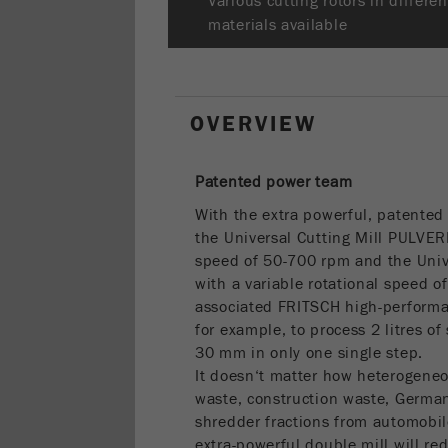
Various cutting rotors in differen
materials available
OVERVIEW
Patented power team
With the extra powerful, patented
the Universal Cutting Mill PULVE
speed of 50-700 rpm and the Uni
with a variable rotational speed o
associated FRITSCH high-performan
for example, to process 2 litres of
30 mm in only one single step.
It doesn‘t matter how heterogene
waste, construction waste, German
shredder fractions from automobile
extra-powerful double mill will re