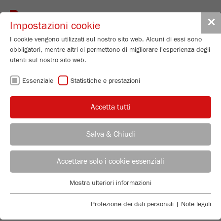
Toggle
✕
Impostazioni cookie
navigat
I cookie vengono utilizzati sul nostro sito web. Alcuni di essi sono
obbligatori, mentre altri ci permettono di migliorare l'esperienza degli
utenti sul nostro sito web.
Knife Mill
Essenziale
Statistiche e prestazioni
PULVERISETTE 11
Numero di ordinazione
11.3020.00
Accetta tutti
DETTAGLI PRODOTTO
98
/ 100
Salva & Chiudi
Bioz Stars
DESCRIZIONE
110 Citations
CONSULENTE
UFFICIO VENDITE FRITSCH
RICHIEDI PRODOTTO
Accettare solo i cookie essenziali
Powered by Bioz © 2026
DATI TECNICI
Applications Laboratory
Mostra ulteriori informazioni
VIDEOS
ACCESSORI
Essenziale
Chris Biamonte
FRITSCH Milling and Sizing, Inc.
I cookie essenziali sono necessari per le funzioni di base del sito
Protezione dei dati personali
|
Note legali
PRODUCT VIDEO
VIDEO / ANIMAZIONE 3D
web. Ciò garantisce il corretto funzionamento del sito web.