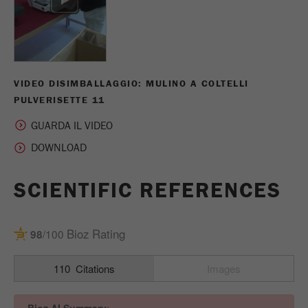
Ciclo di vita dei
2 giorni
cookie
Name
_ym_uid
VIDEO DISIMBALLAGGIO: MULINO A COLTELLI
PULVERISETTE 11
Fornitore
Yandex
GUARDA IL VIDEO
Utilizzato per identificare gli utenti del
Scopo
sito.
Ciclo di vita dei
1 anno
SCIENTIFIC REFERENCES
cookie