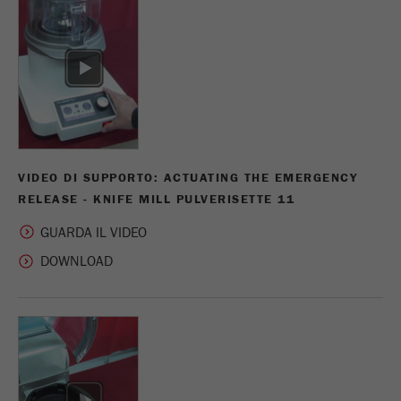
Name
_ga
Fornitore
Google Tag Manager Google
Registra un ID univoco che viene utilizzato per
Scopo
generare statistiche dati su come il visitatore
utilizza il sito web.
VIDEO DI SUPPORTO: ACTUATING THE EMERGENCY
RELEASE - KNIFE MILL PULVERISETTE 11
Ciclo di
vita dei
2 anni
GUARDA IL VIDEO
cookie
Name
_gid
Fornitore
google
Utilizzato da Google Analytics per limitare il
Scopo
tasso di richiesta.