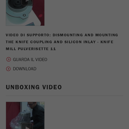
Ciclo di vita dei
1 giorno
cookie
Name
_ym_d
VIDEO DI SUPPORTO: DISMOUNTING AND MOUNTING
Fornitore
Yandex
THE KNIFE COUPLING AND SILICON INLAY - KNIFE
MILL PULVERISETTE 11
Contiene la data della prima visita del
Scopo
GUARDA IL VIDEO
visitatore al sito web.
Ciclo di vita dei
1 anno
cookie
UNBOXING VIDEO
Name
_ym_isad
Fornitore
Yandex
Determina se un utente ha dei blocchi
Scopo
degli annunci.