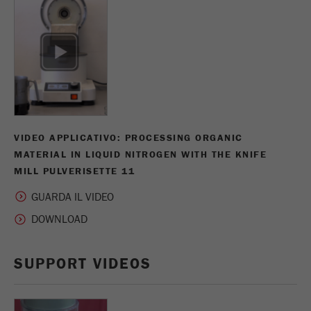
Fornitore
google
Questo cookie è il cookie delle informazioni dei
visitatori. Contiene tutte le informazioni sulla
visita in corso, anche quelle che sono state
trasmesse attraverso i parametri di monitoraggio
della campagna. Questo cookie memorizza anche
se lorigine dell'ultima visita del visitatore è
VIDEO APPLICATIVO: PROCESSING ORGANIC
diversa da quella attuale. Se non è possibile
Scopo
MATERIAL IN LIQUID NITROGEN WITH THE KNIFE
determinare l'origine del visitatore, il cookie non
MILL PULVERISETTE 11
viene modificato. In questo modo Google
Analytics può associare le informazioni del
GUARDA IL VIDEO
visitatore, come le conversioni e le transazioni di
e-commerce, ad un'origine. Il cookie però non
contiene informazioni storiche sulle fonti dei
visitatori passati.
SUPPORT VIDEOS
Ciclo di
vita dei
6 mesi
cookie