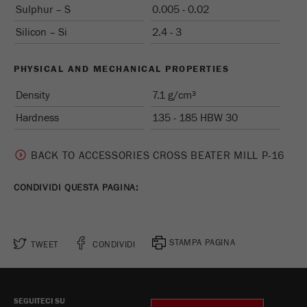
Sulphur – S
0.005 - 0.02
Ciclo di vita dei
1 giorno
Silicon – Si
cookie
2.4 - 3
Name
_ym_d
PHYSICAL AND MECHANICAL PROPERTIES
Density
7.1 g/cm³
Fornitore
Yandex
Hardness
135 - 185 HBW 30
Contiene la data della prima visita del
Scopo
visitatore al sito web.
BACK TO ACCESSORIES CROSS BEATER MILL P-16
Ciclo di vita dei
1 anno
cookie
CONDIVIDI QUESTA PAGINA:
Name
_ym_isad
STAMPA PAGINA
TWEET
CONDIVIDI
Fornitore
Yandex
Determina se un utente ha dei blocchi
Scopo
degli annunci.
SEGUITECI SU