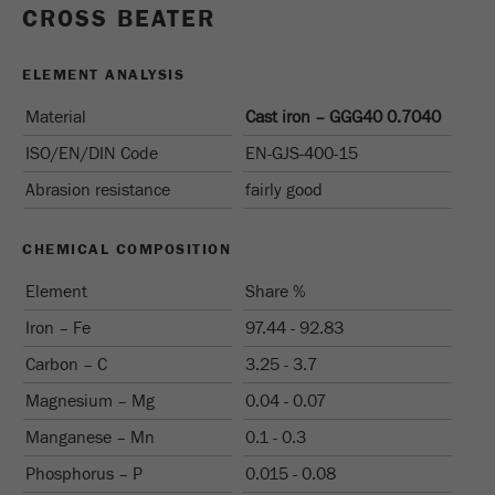
CROSS BEATER
Name
_ga
ELEMENT ANALYSIS
Fornitore
Google Tag Manager Google
Material
Cast iron – GGG40 0.7040
Registra un ID univoco che viene utilizzato per
ISO/EN/DIN Code
EN-GJS-400-15
Scopo
generare statistiche dati su come il visitatore
Abrasion resistance
fairly good
utilizza il sito web.
Ciclo di
CHEMICAL COMPOSITION
vita dei
2 anni
Element
Share %
cookie
Iron – Fe
97.44 - 92.83
Name
_gid
Carbon – C
3.25 - 3.7
Magnesium – Mg
0.04 - 0.07
Fornitore
google
Manganese – Mn
0.1 - 0.3
Utilizzato da Google Analytics per limitare il
Scopo
Phosphorus – P
0.015 - 0.08
tasso di richiesta.