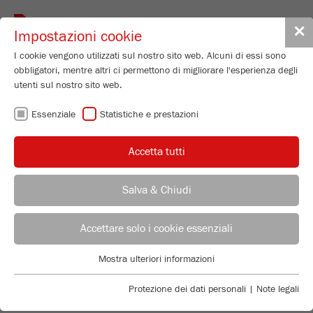
Toggle
✕
Impostazioni cookie
navigat
I cookie vengono utilizzati sul nostro sito web. Alcuni di essi sono
obbligatori, mentre altri ci permettono di migliorare l'esperienza degli
utenti sul nostro sito web.
Essenziale
Statistiche e prestazioni
MATERIAL DATA HARDENED STEEL
FOR GRINDING INSERT
Accetta tutti
ELEMENT ANALYSIS
Salva & Chiudi
Material
Hardened steel – 1.2601
ISO/EN/DIN Code
X165CrMoV12
Accettare solo i cookie essenziali
Abrasion resistance
very good
Mostra ulteriori informazioni
Essenziale
Used for
hard, abrasive samples
I cookie essenziali sono necessari per le funzioni di base del sito
Protezione dei dati personali
|
Note legali
web. Ciò garantisce il corretto funzionamento del sito web.
CHEMICAL COMPOSITION