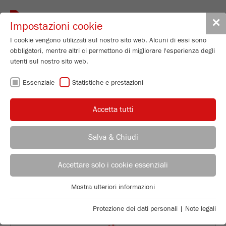
Toggle
✕
Impostazioni cookie
navigat
I cookie vengono utilizzati sul nostro sito web. Alcuni di essi sono
obbligatori, mentre altri ci permettono di migliorare l'esperienza degli
Particle Sizer
utenti sul nostro sito web.
ANALYSETTE 28
Essenziale
Statistiche e prestazioni
ImageSizer
Accetta tutti
96
/ 100
Numero di ordinazione
28.2000.00
Bioz Stars
Salva & Chiudi
DETTAGLI PRODOTTO
22 Citations
CONSULENTE
UFFICIO VENDITE FRITSCH
Powered by Bioz © 2026
DESCRIZIONE
Accettare solo i cookie essenziali
Applications Laboratory
DATI TECNICI
Mostra ulteriori informazioni
Essenziale
Chris Biamonte
FRITSCH Milling and Sizing, Inc.
I cookie essenziali sono necessari per le funzioni di base del sito
ACCESSORI
Protezione dei dati personali
|
Note legali
web. Ciò garantisce il corretto funzionamento del sito web.