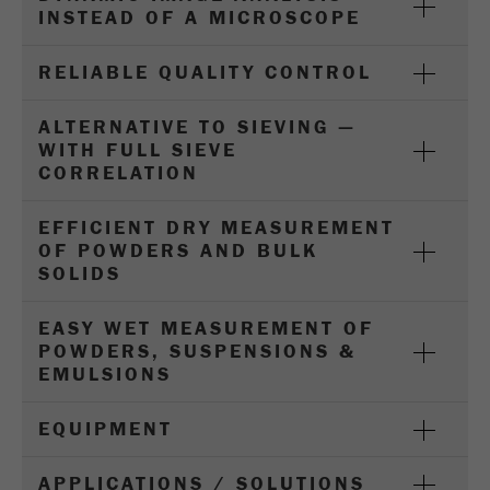
INSTEAD OF A MICROSCOPE
Ciclo di vita dei
1 giorno
cookie
RELIABLE QUALITY CONTROL
Name
_ym_d
ALTERNATIVE TO SIEVING —
WITH FULL SIEVE
Fornitore
Yandex
CORRELATION
Contiene la data della prima visita del
Scopo
EFFICIENT DRY MEASUREMENT
visitatore al sito web.
OF POWDERS AND BULK
SOLIDS
Ciclo di vita dei
1 anno
cookie
EASY WET MEASUREMENT OF
POWDERS, SUSPENSIONS &
Name
_ym_isad
EMULSIONS
Fornitore
Yandex
EQUIPMENT
Determina se un utente ha dei blocchi
Scopo
degli annunci.
APPLICATIONS / SOLUTIONS