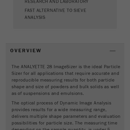
RESEARCH AND LABORATORY
Fornitore
google
FAST ALTERNATIVE TO SIEVE
ANALYSIS
Questo cookie è il cookie delle informazioni dei
visitatori. Contiene tutte le informazioni sulla
visita in corso, anche quelle che sono state
trasmesse attraverso i parametri di monitoraggio
della campagna. Questo cookie memorizza anche
OVERVIEW
se lorigine dell'ultima visita del visitatore è
diversa da quella attuale. Se non è possibile
Scopo
determinare l'origine del visitatore, il cookie non
The ANALYETTE 28 ImageSizer is the ideal Particle
viene modificato. In questo modo Google
Sizer for all applications that require accurate and
Analytics può associare le informazioni del
reproducible measuring results for both particle
visitatore, come le conversioni e le transazioni di
shape and size of powders and bulk solids as well
e-commerce, ad un'origine. Il cookie però non
as of suspensions and emulsions.
contiene informazioni storiche sulle fonti dei
The optical process of Dynamic Image Analysis
visitatori passati.
provides results for a wide measuring range,
delivers multiple shape parameters and evaluation
Ciclo di
possibilities for particle size. The measuring time
vita dei
6 mesi
cookie
depending on the sample quantity, is under 5