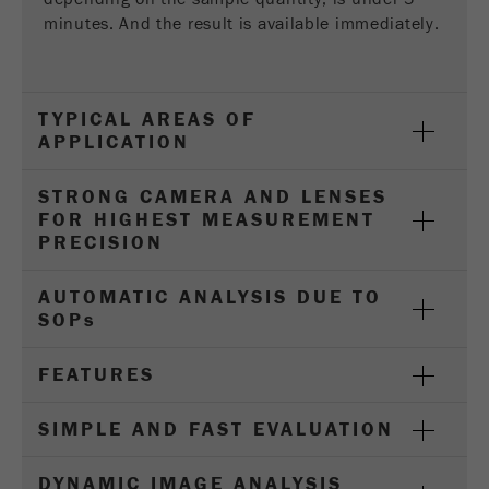
minutes. And the result is available immediately.
Name
_ga
Fornitore
Google Tag Manager Google
TYPICAL AREAS OF
APPLICATION
Registra un ID univoco che viene utilizzato per
Scopo
generare statistiche dati su come il visitatore
STRONG CAMERA AND LENSES
utilizza il sito web.
FOR HIGHEST MEASUREMENT
PRECISION
Ciclo di
vita dei
2 anni
cookie
AUTOMATIC ANALYSIS DUE TO
SOP
s
Name
_gid
FEATURES
Fornitore
google
SIMPLE AND FAST EVALUATION
Utilizzato da Google Analytics per limitare il
Scopo
tasso di richiesta.
DYNAMIC IMAGE ANALYSIS