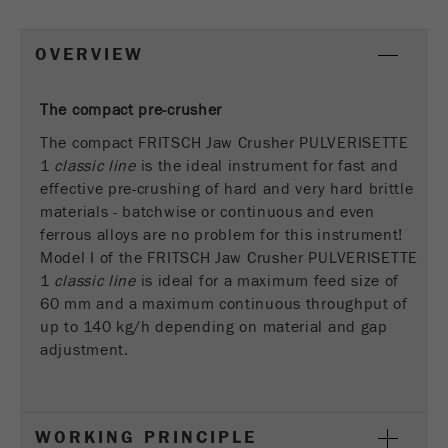
Fornitore
google
OVERVIEW
Questo cookie è il cookie delle informazioni dei
visitatori. Contiene tutte le informazioni sulla
The compact pre-crusher
visita in corso, anche quelle che sono state
trasmesse attraverso i parametri di monitoraggio
The compact FRITSCH Jaw Crusher PULVERISETTE
della campagna. Questo cookie memorizza anche
1
classic line
is the ideal instrument for fast and
se lorigine dell'ultima visita del visitatore è
effective pre-crushing of hard and very hard brittle
diversa da quella attuale. Se non è possibile
materials - batchwise or continuous and even
Scopo
determinare l'origine del visitatore, il cookie non
ferrous alloys are no problem for this instrument!
viene modificato. In questo modo Google
Model I of the FRITSCH Jaw Crusher PULVERISETTE
Analytics può associare le informazioni del
1
classic line
is ideal for a maximum feed size of
visitatore, come le conversioni e le transazioni di
60 mm and a maximum continuous throughput of
e-commerce, ad un'origine. Il cookie però non
up to 140 kg/h depending on material and gap
contiene informazioni storiche sulle fonti dei
adjustment.
visitatori passati.
Ciclo di
vita dei
6 mesi
WORKING PRINCIPLE
cookie