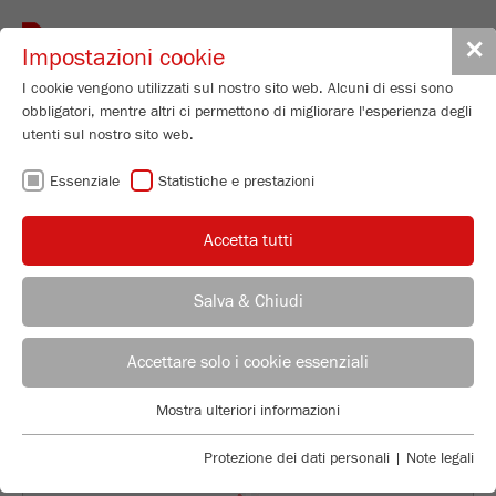
Toggle
✕
Impostazioni cookie
navigat
I cookie vengono utilizzati sul nostro sito web. Alcuni di essi sono
obbligatori, mentre altri ci permettono di migliorare l'esperienza degli
Jaw Crusher - Model I
utenti sul nostro sito web.
PULVERISETTE 1
Essenziale
Statistiche e prestazioni
classic line
Accetta tutti
Numero di ordinazione
01.5030.00
Salva & Chiudi
DETTAGLI PRODOTTO
CONSULENTE
UFFICIO VENDITE FRITSCH
DESCRIZIONE
Accettare solo i cookie essenziali
Applications Laboratory
DATI TECNICI
Mostra ulteriori informazioni
Essenziale
Chris Biamonte
FRITSCH Milling and Sizing, Inc.
I cookie essenziali sono necessari per le funzioni di base del sito
ACCESSORI
Protezione dei dati personali
|
Note legali
web. Ciò garantisce il corretto funzionamento del sito web.