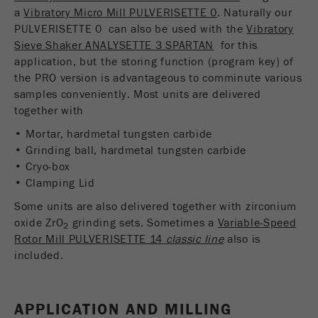
a
Vibratory Micro Mill PULVERISETTE 0
. Naturally our
PULVERISETTE 0 can also be used with the
Vibratory
Name
_ga
Sieve Shaker ANALYSETTE 3 SPARTAN
for this
application, but the storing function (program key) of
Fornitore
Google Tag Manager Google
the PRO version is advantageous to comminute various
samples conveniently. Most units are delivered
Registra un ID univoco che viene utilizzato per
together with
Scopo
generare statistiche dati su come il visitatore
utilizza il sito web.
• Mortar, hardmetal tungsten carbide
• Grinding ball, hardmetal tungsten carbide
Ciclo di
• Cryo-box
vita dei
2 anni
• Clamping Lid
cookie
Some units are also delivered together with zirconium
oxide ZrO
grinding sets. Sometimes a
Variable-Speed
2
Name
_gid
Rotor Mill PULVERISETTE 14
classic line
also is
included.
Fornitore
google
Utilizzato da Google Analytics per limitare il
Scopo
tasso di richiesta.
APPLICATION AND MILLING