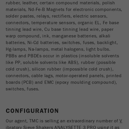
rubber, leather, certain compound materials, polish
Fornitore
google
materials, Nd-Fe-B Magnets for electronic components,
solder pastes, relays, rectifiers, electric sensors,
Questo cookie è il cookie delle informazioni dei
connectors, temperature sensors, organic EL, Fe base
visitatori. Contiene tutte le informazioni sulla
tinning lead wire, Cu base tinning lead wire, paper
visita in corso, anche quelle che sono state
warp compound, ink, manganese batteries, alkali
trasmesse attraverso i parametri di monitoraggio
batteries, Ni-Cd batteries, switches, fuses, backlight,
della campagna. Questo cookie memorizza anche
Hg-lamps, Na-lamps, metal halogens, light bulbs.
se lorigine dell'ultima visita del visitatore è
PBBs and PBDEs occur in plastics (insoluble solvents
diversa da quella attuale. Se non è possibile
like PP, soluble solvents like ABS), rubber (possible
Scopo
determinare l'origine del visitatore, il cookie non
cold crush), silicon rubber (impossible cold crush),
viene modificato. In questo modo Google
connectors, cable lags, motor-operated panels, printed
Analytics può associare le informazioni del
boards (PCB) and EMC (epoxy moulding compound),
visitatore, come le conversioni e le transazioni di
switches, fuses.
e-commerce, ad un'origine. Il cookie però non
contiene informazioni storiche sulle fonti dei
visitatori passati.
CONFIGURATION
Ciclo di
Our agent, TMC is selling an extraordinary number of
V
vita dei
6 mesi
ibratory Sieve Shakers ANALYSETTE 3 PRO
using it as
cookie