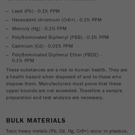
Ciclo di
Name
__utmc
Lead (Pb) - 0.1% PPM
vita dei
Fine della sessione
cookie
Hexavalent chromium (Cr6+) - 0.1% PPM
Fornitore
google
Mercury (Hg) - 0.1% PPM
Name
PHPSESSID
Questo cookie appartiene al passato e non è più
PolyBrominated Biphenyl (PBB) - 0.1% PPM
utilizzato da Google Analytics. Per la compatibilità
Cadmium (Cd) - 0.01% PPM
Fornitore
php
passata delle pagine che utilizzano ancora il
PolyBrominated Diphenyl Ether (PBDE) -
codice di tracciamento di urchin.js, questo
0.1% PPM
Identificatore di dati PHP, impostato quando
Scopo
cookie è ancora utilizzato e scade quando il
Scopo
viene usato il metodo PHP session().
browser viene chiuso. Tuttavia, questo cookie
These substances are a risk to human health. They are
non deve essere considerato quando si esegue il
a health hazard when disposed of and to those who
Ciclo di vita
debug e si utilizza il nuovo codice di
dispose them. Manufacturers must prove that these
Fine della sessione
dei cookie
tracciamento ga.js
upper bounds are not exceeded. Therefore a sample
preparation and test analysis are necessary.
Ciclo di
vita dei
Sessione
cookie
BULK MATERIALS
Toxic heavy metals (Pb, Cd, Hg, Cr6+) occur in plastics,
Name
__utmz