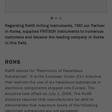
Name
fe_typo_user
Mostra informazioni sui cookie
Fornitore
TYPO3
Statistiche e prestazioni
1
2
3
Regarding RoHS milling instruments, TMC our Partner
Questo cookie è un cookie di sessione standard
Name
__utma
Mostra informazioni sui cookie
in Korea, supplied FRITSCH instruments to numerous
Scopo
tipologia TYPO3. I dati di accesso saranno salvati
customers and became the leading company in Korea
solo dopo che l'utente effettuerà il login.
Fornitore
google
in this field.
Ciclo di
In questo cookie vengono memorizzate le
vita dei
Fine della sessione
informazioni principali per rintracciare i visitatori.
cookie
ROHS
In questo cookie viene memorizzato un ID
Scopo
visitatore unico, la data e l'ora della prima visita,
RoHS stands for "Restriction of Hazardous
Name
be_typo_user
l'ora di inizio della visita attiva e il numero di tutte
Substances". It is the European Union (EU) directive
le sessioni che ogni visitatore ha effettuato nel
that restricts the use of six hazardous substances in
Fornitore
TYPO3
sito web.
electronic components shipped into Europe. The
directive took effect on July 1, 2006. The RoHS
Questo cookie indica al sito web se un visitatore
Ciclo di
directive requires that manufacturers be able to
Scopo
ha effettuato l'accesso al Typo3 backend e ha i
vita dei
2 anni
demonstrate that maximum levels of the following
diritti per gestirli.
cookie
identified substances are not exceeded: