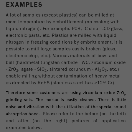
EXAMPLES
Ciclo di vita dei
1 giorno
cookie
A lot of samples (except plastics) can be milled at
room temperature by embrittlement (no cooling with
liquid nitrogen). For example: PCB, IC chip, LCD glass,
Name
_ym_d
electronic parts, etc. Plastics are milled with liquid
nitrogen in freezing conditions by embrittlement. It is
Fornitore
Yandex
possible to mill large samples easily broken (glass,
Contiene la data della prima visita del
electronic chip, etc.). Various materials of bowl and
Scopo
visitatore al sito web.
ball (hardmetal tungsten carbide - WC, zirconium oxide
- ZrO
, agate - SiO
, sintered corundum - Al
O
, etc.)
2
2
2
3
Ciclo di vita dei
enable milling without contamination of heavy metal
1 anno
cookie
as directed by RoHS (stainless steel has >12% Cr).
Therefore some customers are using zirconium oxide ZrO
Name
_ym_isad
2
grinding sets. The mortar is easily cleaned. There is little
noise and vibration with the utilization of the special sound
Fornitore
Yandex
Please refer to the before (on the left)
absorption hood.
and after (on the right) pictures of application
Determina se un utente ha dei blocchi
Scopo
examples below:
degli annunci.