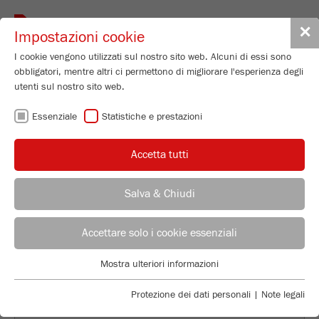
Toggle
✕
Impostazioni cookie
navigat
I cookie vengono utilizzati sul nostro sito web. Alcuni di essi sono
obbligatori, mentre altri ci permettono di migliorare l'esperienza degli
utenti sul nostro sito web.
TORNA ALLA PANORAMICA
Essenziale
Statistiche e prestazioni
USING THE FRITSCH
Accetta tutti
PULVERISETTE 0 FOR ROHS
TESTS
Salva & Chiudi
Applications Laboratory
Leos Benes
Accettare solo i cookie essenziali
FRITSCH GmbH - Milling and Sizing
Previous
Ne
Mostra ulteriori informazioni
Industriestrasse 8
Essenziale
55743 Idar-Oberstein
I cookie essenziali sono necessari per le funzioni di base del sito
Protezione dei dati personali
|
Note legali
web. Ciò garantisce il corretto funzionamento del sito web.
Telefono
+49 67 84 70 122