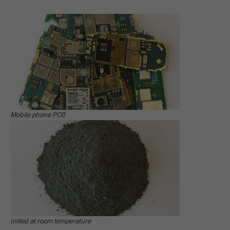
Ciclo di vita dei
2 giorni
cookie
Name
_ym_uid
Fornitore
Yandex
Utilizzato per identificare gli utenti del
Scopo
sito.
Mobile phone PCB
Ciclo di vita dei
1 anno
cookie
milled at room temperature