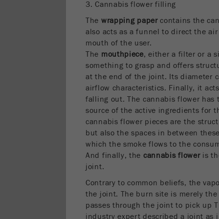
3. Cannabis flower filling
The
wrapping paper
contains the cann
also acts as a funnel to direct the a
mouth of the user.
The
mouthpiece
, either a filter or a
something to grasp and offers structu
at the end of the joint. Its diameter
airflow characteristics. Finally, it a
falling out. The cannabis flower has 
source of the active ingredients for 
cannabis flower pieces are the struct
but also the spaces in between these
which the smoke flows to the consum
And finally, the
cannabis flower
is th
joint.
Contrary to common beliefs, the vapor
the joint. The burn site is merely the
passes through the joint to pick up 
industry expert described a joint as j