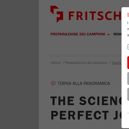
I
m
PREPARAZIONE DEI CAMPIONI
MISURA
s
/
/
Home
Preparazione dei campioni
Applicazion
TORNA ALLA PANORAMICA
THE SCIENC
PERFECT JO