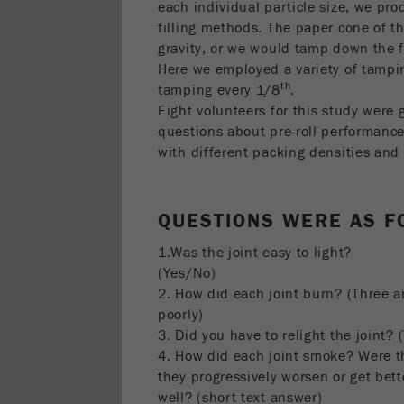
each individual particle size, we pro
filling methods. The paper cone of the
gravity, or we would tamp down the fl
Here we employed a variety of tampin
th
tamping every 1/8
.
Eight volunteers for this study were 
questions about pre-roll performance
with different packing densities and 
QUESTIONS WERE AS F
1.Was the joint easy to light?
(Yes/No)
2. How did each joint burn? (Three 
poorly)
3. Did you have to relight the joint?
4. How did each joint smoke? Were t
they progressively worsen or get be
well? (short text answer)