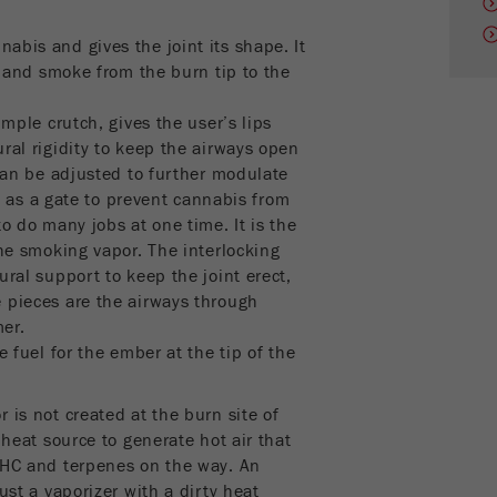
Contiene la data della prima visita del visitatore al
abis and gives the joint its shape. It
Scopo
sito web.
ir and smoke from the burn tip to the
Ciclo di vita dei
1 anno
 simple crutch, gives the user’s lips
cookie
ral rigidity to keep the airways open
 can be adjusted to further modulate
Name
_ym_isad
cts as a gate to prevent cannabis from
to do many jobs at one time. It is the
Fornitore
Yandex
the smoking vapor. The interlocking
ural support to keep the joint erect,
Determina se un utente ha dei blocchi degli
Scopo
 pieces are the airways through
annunci.
er.
e fuel for the ember at the tip of the
Ciclo di vita dei
2 giorni
cookie
 is not created at the burn site of
 heat source to generate hot air that
Name
_ym_uid
THC and terpenes on the way. An
Fornitore
Yandex
ust a vaporizer with a dirty heat