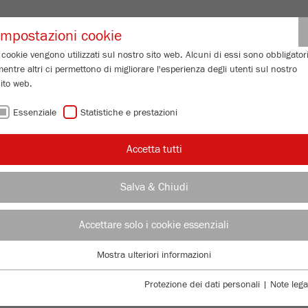
Login partne
Impostazioni cookie
 cookie vengono utilizzati sul nostro sito web. Alcuni di essi sono obbligatori
entre altri ci permettono di migliorare l'esperienza degli utenti sul nostro
 GRANULOMETRICA
SERVIZIO DI ASSISTENZA
CHI SIAMO
IN
ito web.
Essenziale
Statistiche e prestazioni
Accetta tutti
i / soluzioni
Salva & Chiudi
PAN
MAC
Accettare solo i cookie essenziali
E BEHIND THE
SET
Mostra ulteriori informazioni
Essenziale
INT
I cookie essenziali sono necessari per le funzioni di base del sito web. Ciò
Protezione dei dati personali
|
Note lega
DIV
garantisce il corretto funzionamento del sito web.