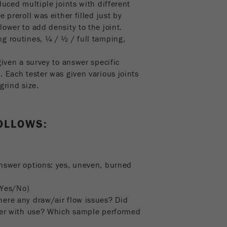
duced multiple joints with different
 preroll was either filled just by
ower to add density to the joint.
g routines, ¼ / ½ / full tamping,
given a survey to answer specific
. Each tester was given various joints
grind size.
OLLOWS:
answer options: yes, uneven, burned
 (Yes/No)
here any draw/air flow issues? Did
tter with use? Which sample performed