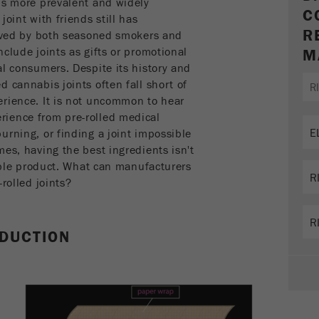
is more prevalent and widely
Questo cookie è il cookie delle informazioni dei visitatori.
C
oint with friends still has
Contiene tutte le informazioni sulla visita in corso, anche
R
loved by both seasoned smokers and
quelle che sono state trasmesse attraverso i parametri di
clude joints as gifts or promotional
monitoraggio della campagna. Questo cookie memorizza
M
al consumers. Despite its history and
anche se lorigine dell'ultima visita del visitatore è diversa
Scopo
da quella attuale. Se non è possibile determinare l'origine
 cannabis joints often fall short of
del visitatore, il cookie non viene modificato. In questo
erience. It is not uncommon to hear
modo Google Analytics può associare le informazioni del
ience from pre-rolled medical
visitatore, come le conversioni e le transazioni di e-
urning, or finding a joint impossible
commerce, ad un'origine. Il cookie però non contiene
es, having the best ingredients isn't
informazioni storiche sulle fonti dei visitatori passati.
rable product. What can manufacturers
rolled joints?
Ciclo di
vita dei
6 mesi
cookie
ODUCTION
Name
_ga
Fornitore
Google Tag Manager Google