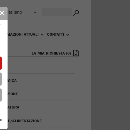
r
✕
,
FORMAZIONI ATTUALI
CONTATTI
LA MIA RICHIESTA
(
0
)
ORAMICA
INAZIONE
ACCIATURA
li
ISIONE/ALIMENTAZIONE