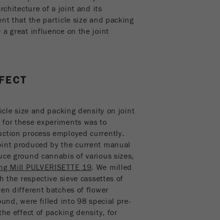
rchitecture of a joint and its
Scopo
Utilizzato per identificare gli utenti del sito.
nt that the particle size and packing
 a great influence on the joint
Ciclo di vita dei cookie
1 anno
FECT
ticle size and packing density on joint
 for these experiments was to
uction process employed currently.
oint produced by the current manual
uce ground cannabis of various sizes,
ing Mill PULVERISETTE 19
. We milled
h the respective sieve cassettes of
en different batches of flower
ound, were filled into 98 special pre-
the effect of packing density, for