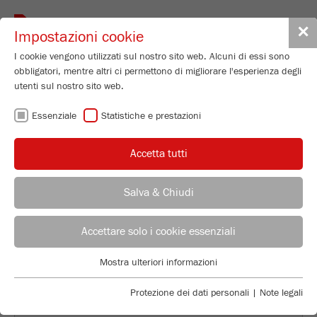
Toggle
✕
Impostazioni cookie
navigat
I cookie vengono utilizzati sul nostro sito web. Alcuni di essi sono
obbligatori, mentre altri ci permettono di migliorare l'esperienza degli
utenti sul nostro sito web.
TORNA ALLA PANORAMICA
Essenziale
Statistiche e prestazioni
SAMPLE PREPARATION OF
Accetta tutti
CANNABIS PLANTS WITH THE
UNIVERSAL CUTTING MILL
Salva & Chiudi
PULVERISETTE 19
Applications Laboratory
Leos Benes
Accettare solo i cookie essenziali
FRITSCH GmbH - Milling and Sizing
Mostra ulteriori informazioni
Industriestrasse 8
Essenziale
55743 Idar-Oberstein
I cookie essenziali sono necessari per le funzioni di base del sito
Protezione dei dati personali
|
Note legali
web. Ciò garantisce il corretto funzionamento del sito web.
Telefono
+49 67 84 70 122