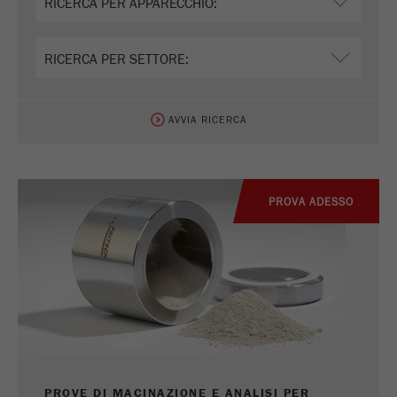
Name
_ga
Fornitore
Google Tag Manager Google
AVVIA RICERCA
Registra un ID univoco che viene utilizzato per
Scopo
generare statistiche dati su come il visitatore
utilizza il sito web.
Ciclo di
PROVA ADESSO
vita dei
2 anni
cookie
Name
_gid
Fornitore
google
Utilizzato da Google Analytics per limitare il
Scopo
tasso di richiesta.
PROVE DI MACINAZIONE E ANALISI PER