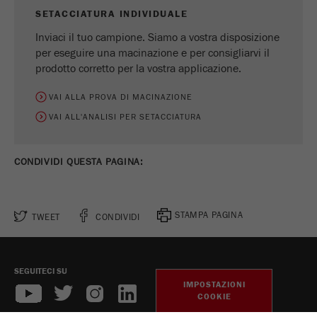
SETACCIATURA INDIVIDUALE
Ciclo di vita dei
1 giorno
cookie
Inviaci il tuo campione. Siamo a vostra disposizione
per eseguire una macinazione e per consigliarvi il
prodotto corretto per la vostra applicazione.
Name
_ym_d
VAI ALLA PROVA DI MACINAZIONE
Fornitore
Yandex
VAI ALL'ANALISI PER SETACCIATURA
Contiene la data della prima visita del
Scopo
visitatore al sito web.
CONDIVIDI QUESTA PAGINA:
Ciclo di vita dei
1 anno
cookie
STAMPA PAGINA
TWEET
CONDIVIDI
Name
_ym_isad
Fornitore
Yandex
SEGUITECI SU
IMPOSTAZIONI
Determina se un utente ha dei blocchi
COOKIE
Scopo
degli annunci.