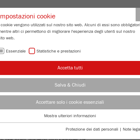
Login partne
Impostazioni cookie
 cookie vengono utilizzati sul nostro sito web. Alcuni di essi sono obbligatori
entre altri ci permettono di migliorare l'esperienza degli utenti sul nostro
 GRANULOMETRICA
SERVIZIO DI ASSISTENZA
CHI SIAMO
IN
ito web.
Essenziale
Statistiche e prestazioni
Accetta tutti
i / soluzioni
Salva & Chiudi
PAN
MAC
Accettare solo i cookie essenziali
G CANNABIS
SET
Mostra ulteriori informazioni
Essenziale
Y AND RELIABLY
I cookie essenziali sono necessari per le funzioni di base del sito web. Ciò
Protezione dei dati personali
|
Note lega
DIV
garantisce il corretto funzionamento del sito web.
m raw plant material into samples for