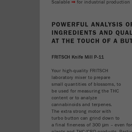
Scalable
⇒
for industrial production
POWERFUL ANALYSIS O
INGREDIENTS AND QUA
AT THE TOUCH OF A BU
FRITSCH Knife Mill P-11
Your high-quality FRITSCH
laboratory mixer to prepare
small quantities of blossoms, to
be used for measuring the THC
content or to analyze
cannabinoids and terpenes.
The extra strong motor with
turbo button can grind down to
a final fineness of 300 μm – even for
plants and THC/CBD products. Partic