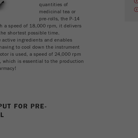
quantities of
Contiene la data della prima visita del visitatore al
medicinal tea or
Scopo
sito web.
pre-rolls, the P-14
th a speed of 18,000 rpm, it delivers
Ciclo di vita dei
the shortest possible time.
1 anno
cookie
e active ingredients and enables
 having to cool down the instrument
Name
_ym_isad
tor is used, a speed of 24,000 rpm
 which is essential to the production
Fornitore
Yandex
harmacy!
Determina se un utente ha dei blocchi degli
Scopo
annunci.
Ciclo di vita dei
2 giorni
PUT FOR PRE-
cookie
L
Name
_ym_uid
Fornitore
Yandex