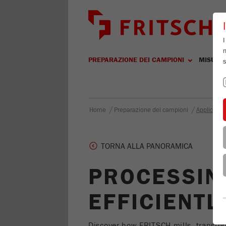
I
m
PREPARAZIONE DEI CAMPIONI
MISURA
s
/
/
Home
Preparazione dei campioni
Applicazion
TORNA ALLA PANORAMICA
PROCESSIN
EFFICIENTL
Discover how FRITSCH mills transfor