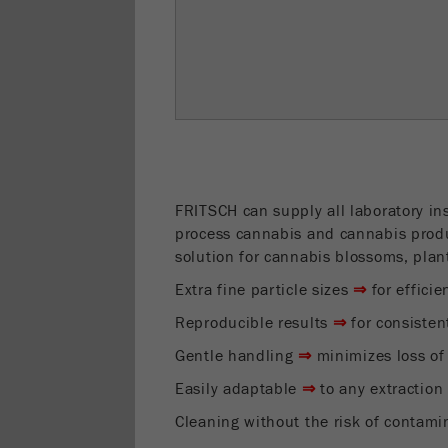
FRITSCH can supply all laboratory i
process cannabis and cannabis produ
solution for cannabis blossoms, pla
Extra fine particle sizes
⇒
for efficie
Reproducible results
⇒
for consisten
Gentle handling
⇒
minimizes loss of 
Easily adaptable
⇒
to any extraction
Cleaning without the risk of contam