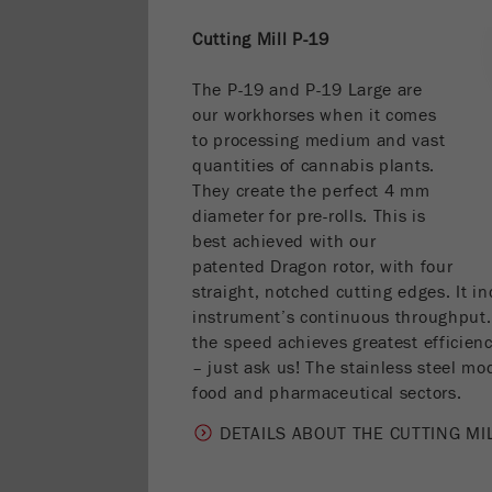
Cutting Mill P-19
The P-19 and P-19 Large are
our workhorses when it comes
to processing medium and vast
quantities of cannabis plants.
They create the perfect 4 mm
diameter for pre-rolls. This is
best achieved with our
patented Dragon rotor, with four
straight, notched cutting edges. It in
instrument’s continuous throughput.
the speed achieves greatest efficien
– just ask us! The stainless steel mo
food and pharmaceutical sectors.
DETAILS ABOUT THE CUTTING MI