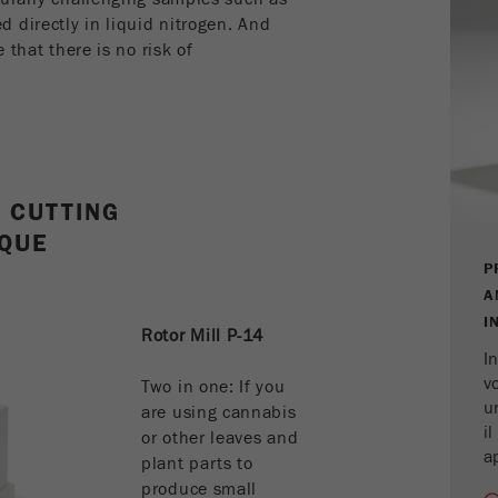
Registra un ID univoco che viene utilizzato per generare
Scopo
 directly in liquid nitrogen. And
statistiche dati su come il visitatore utilizza il sito web.
 that there is no risk of
Ciclo di
vita dei
2 anni
cookie
Name
_gid
 CUTTING
Fornitore
google
IQUE
P
Utilizzato da Google Analytics per limitare il tasso
Scopo
A
di richiesta.
I
Rotor Mill P-14
Ciclo di vita dei
In
1 giorno
cookie
v
Two in one: If you
u
are using cannabis
il
Name
or other leaves and
_ym_d
a
plant parts to
Fornitore
Yandex
produce small