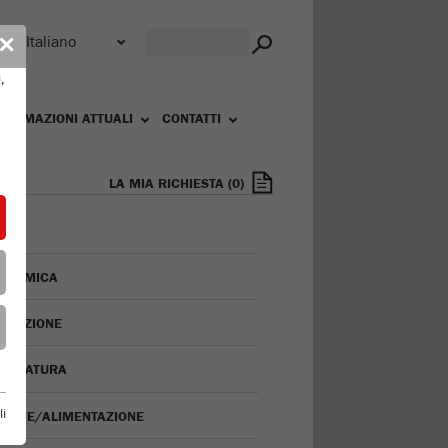
r
✕
,
FORMAZIONI ATTUALI
CONTATTI
LA MIA RICHIESTA
(
0
)
ORAMICA
INAZIONE
ACCIATURA
li
ISIONE/ALIMENTAZIONE