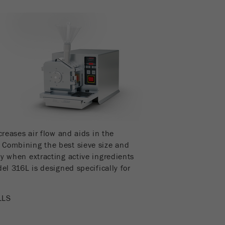
Scopo
Utilizzato per identificare gli utenti del sito.
Ciclo di vita dei cookie
1 anno
creases air flow and aids in the
 Combining the best sieve size and
cy when extracting active ingredients
del 316L is designed specifically for
LLS